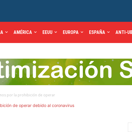
IA
AMÉRICA
EEUU
EUROPA
ESPAÑA
ANTI-U
linos por la prohibición de operar