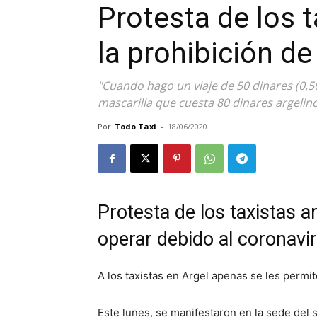
Protesta de los t
la prohibición de
"Cuando hago un viaje de 50 dinares (0,5
mascarilla que cuesta 80 dinares argelino
Por
Todo Taxi
-
18/06/2020
Protesta de los taxistas a
operar debido al coronavi
A los taxistas en Argel apenas se les permi
Este lunes, se manifestaron en la sede del 