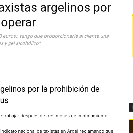
axistas argelinos por
 operar
0 euros), tengo que proporcionarle al cliente una
s y gel alcohólico"
rgelinos por la prohibición de
rus
te trabajar después de tres meses de confinamiento.
sindicato nacional de taxistas en Argel reclamando que