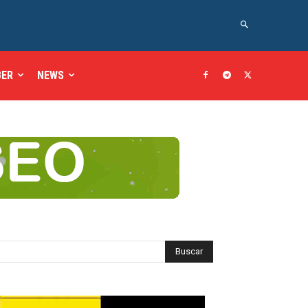
BER
NEWS