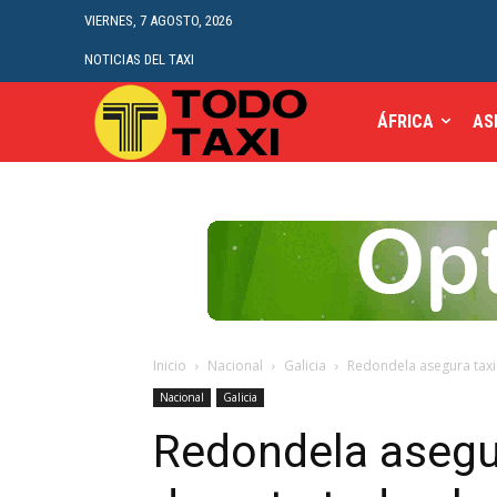
VIERNES, 7 AGOSTO, 2026
NOTICIAS DEL TAXI
ÁFRICA
AS
Inicio
Nacional
Galicia
Redondela asegura taxi
Nacional
Galicia
Redondela asegu