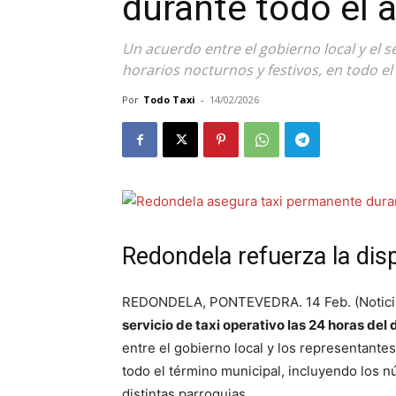
durante todo el 
Un acuerdo entre el gobierno local y el se
horarios nocturnos y festivos, en todo el
Por
Todo Taxi
-
14/02/2026
Redondela refuerza la disp
REDONDELA, PONTEVEDRA. 14 Feb. (Noticias
servicio de taxi operativo las 24 horas del 
entre el gobierno local y los representante
todo el término municipal, incluyendo los 
distintas parroquias.