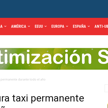
IA
AMÉRICA
EEUU
EUROPA
ESPAÑA
ANTI-U
 permanente durante todo el año
ra taxi permanente