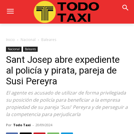
Inicio
Nacional
Baleares
Nacional
Baleares
Sant Josep abre expediente
al policía y pirata, pareja de
Susi Pereyra
El agente es acusado de utilizar de forma privilegiada
su posición de policía para beneficiar a la empresa
propiedad de su pareja 'Susi' Pereyra y de perseguir a
la competencia para perjudicarla
Por
Todo Taxi
-
20/09/2024