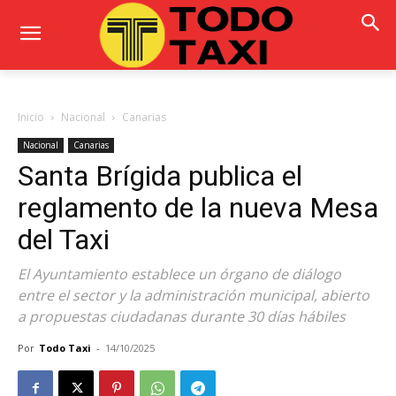
Inicio
Nacional
Canarias
Nacional
Canarias
Santa Brígida publica el
reglamento de la nueva Mesa
del Taxi
El Ayuntamiento establece un órgano de diálogo
entre el sector y la administración municipal, abierto
a propuestas ciudadanas durante 30 días hábiles
Por
Todo Taxi
-
14/10/2025