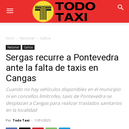
Inicio
Nacional
Galicia
Nacional
Galicia
Sergas recurre a Pontevedra
ante la falta de taxis en
Cangas
Cuando no hay vehículos disponibles en el municipio
ni en concellos limítrofes, taxis de Pontevedra se
desplazan a Cangas para realizar traslados sanitarios
en la localidad
Por
Todo Taxi
-
11/01/2025