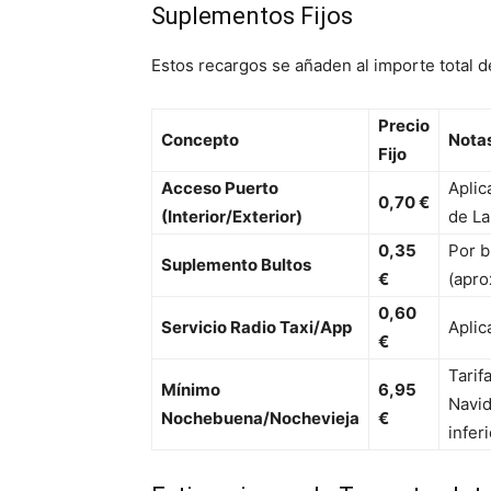
Suplementos Fijos
Estos recargos se añaden al importe total d
Precio
Concepto
Nota
Fijo
Acceso Puerto
Aplic
0,70 €
(Interior/Exterior)
de La
0,35
Por b
Suplemento Bultos
€
(apr
0,60
Servicio Radio Taxi/App
Aplic
€
Tarif
Mínimo
6,95
Navid
Nochebuena/Nochevieja
€
inferi