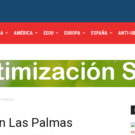
IA
AMÉRICA
EEUU
EUROPA
ESPAÑA
ANTI-U
as Palmas
 en Las Palmas