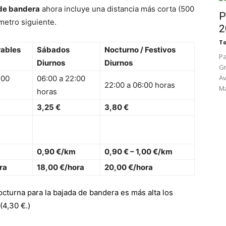
de bandera
ahora incluye una distancia más corta (
500
P
ómetro siguiente.
2
To
rables
Sábados
Nocturno / Festivos
Pa
Diurnos
Diurnos
Gr
Av
:00
06:00 a 22:00
22:00 a 06:00 horas
Ma
horas
3,25 €
3,80 €
0,90 €/km
0,90 € – 1,00 €/km
ra
18,00 €/hora
20,00 €/hora
octurna para la bajada de bandera es más alta los
(
4,30 €
.)