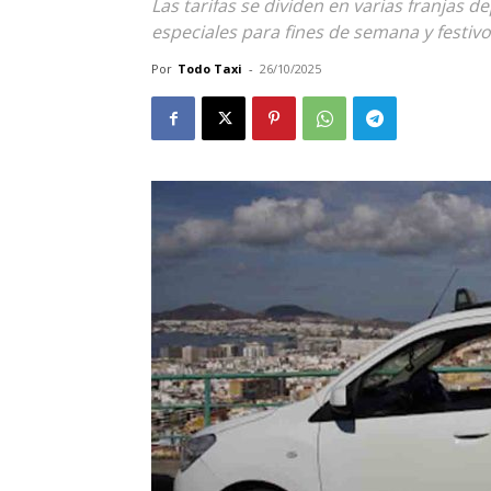
Las tarifas se dividen en varias franjas d
especiales para fines de semana y festiv
Por
Todo Taxi
-
26/10/2025