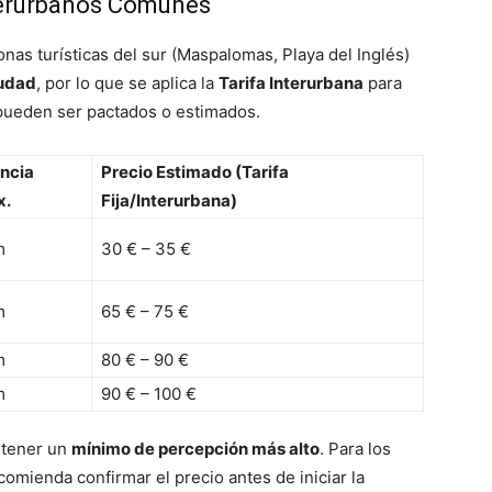
terurbanos Comunes
nas turísticas del sur (Maspalomas, Playa del Inglés)
iudad
, por lo que se aplica la
Tarifa Interurbana
para
 pueden ser pactados o estimados.
ancia
Precio Estimado (Tarifa
x.
Fija/Interurbana)
m
30 € – 35 €
m
65 € – 75 €
m
80 € – 90 €
m
90 € – 100 €
 tener un
mínimo de percepción más alto
. Para los
ecomienda confirmar el precio antes de iniciar la