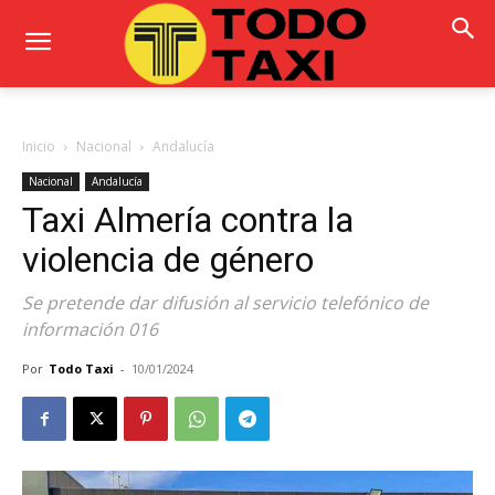
Inicio
Nacional
Andalucía
Nacional
Andalucía
Taxi Almería contra la
violencia de género
Se pretende dar difusión al servicio telefónico de
información 016
Por
Todo Taxi
-
10/01/2024