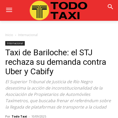
Inicio
Internacional
Internacional
Taxi de Bariloche: el STJ
rechaza su demanda contra
Uber y Cabify
El Superior Tribunal de Justicia de Río Negro
desestima la acción de inconstitucionalidad de la
Asociación de Propietarios de Automóviles
Taxímetros, que buscaba frenar el referéndum sobre
la llegada de plataformas de transporte a la ciudad
Por
Todo Taxi
-
10/09/2025