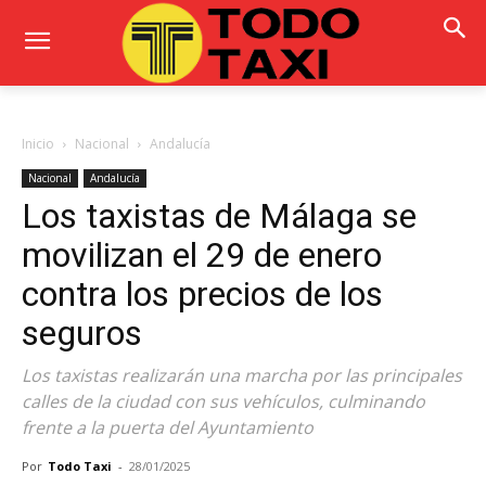
Inicio
Nacional
Andalucía
Nacional
Andalucía
Los taxistas de Málaga se
movilizan el 29 de enero
contra los precios de los
seguros
Los taxistas realizarán una marcha por las principales
calles de la ciudad con sus vehículos, culminando
frente a la puerta del Ayuntamiento
Por
Todo Taxi
-
28/01/2025