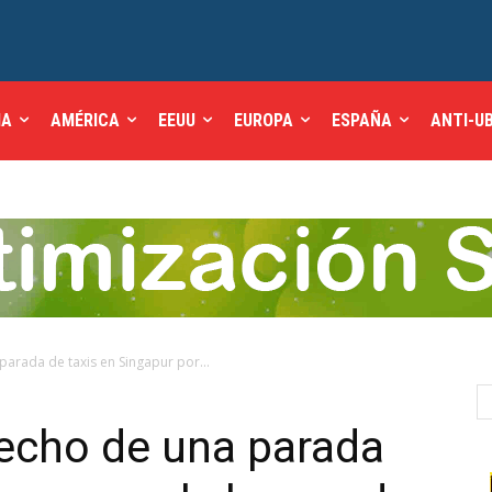
IA
AMÉRICA
EEUU
EUROPA
ESPAÑA
ANTI-U
arada de taxis en Singapur por...
techo de una parada