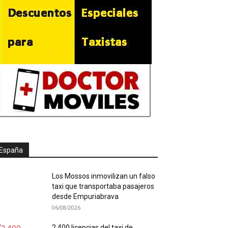
España
Los Mossos inmovilizan un falso
taxi que transportaba pasajeros
desde Empuriabrava
06/08/2026
2.400 licencias del taxi de