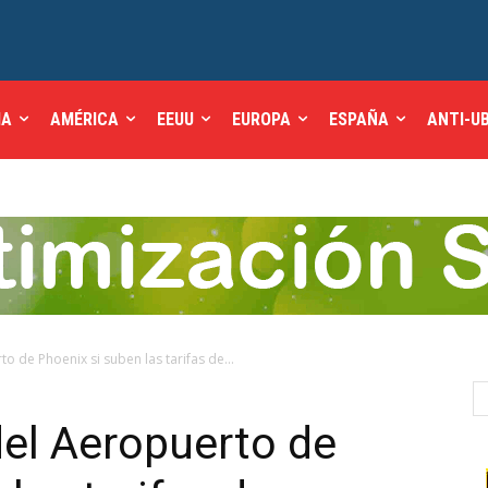
IA
AMÉRICA
EEUU
EUROPA
ESPAÑA
ANTI-U
o de Phoenix si suben las tarifas de...
del Aeropuerto de