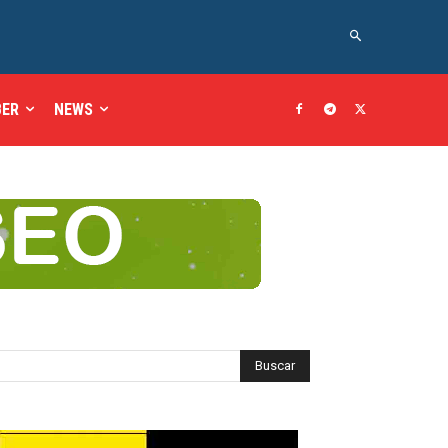
BER
NEWS