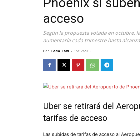
Phoenix si suben 
acceso
Según la propuesta votada en octubre, la 
aumentaría cada trimestre hasta alcanzar
Por
Todo Taxi
-
15/12/2019
Uber se retirará del Aerop
tarifas de acceso
Las subidas de tarifas de acceso al Aeropue