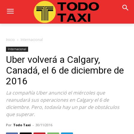
Inicio
Internacional
Internacional
Uber volverá a Calgary,
Canadá, el 6 de diciembre de
2016
La compañía Uber anunció el miércoles que
reanudará sus operaciones en Calgary el 6 de
diciembre. Pero, todavía hay un par de obstáculos
que superar.
Por
Todo Taxi
-
30/11/2016