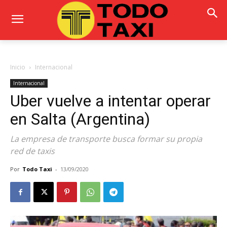
Inicio
Internacional
Internacional
Uber vuelve a intentar operar
en Salta (Argentina)
La empresa de transporte busca formar su propia
red de taxis
Por
Todo Taxi
-
13/09/2020