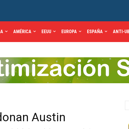
IA
AMÉRICA
EEUU
EUROPA
ESPAÑA
ANTI-U
donan Austin