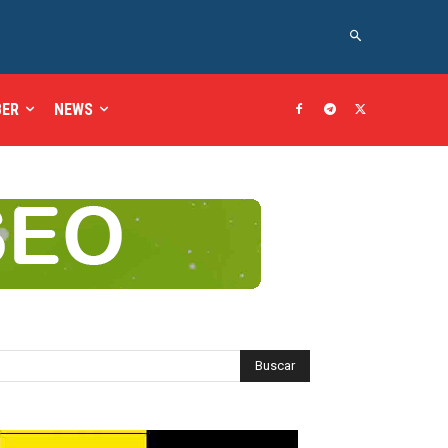
BER
NEWS