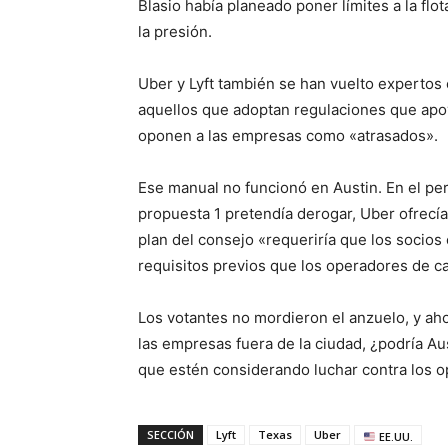
Blasio había planeado poner límites a la flo
la presión.
Uber y Lyft también se han vuelto expertos e
aquellos que adoptan regulaciones que apo
oponen a las empresas como «atrasados».
Ese manual no funcionó en Austin. En el perí
propuesta 1 pretendía derogar, Uber ofrecí
plan del consejo «requeriría que los socio
requisitos previos que los operadores de ca
Los votantes no mordieron el anzuelo, y aho
las empresas fuera de la ciudad, ¿podría Au
que estén considerando luchar contra los 
SECCIÓN
Lyft
Texas
Uber
EE.UU.