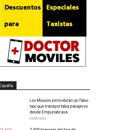
España
Los Mossos inmovilizan un falso
taxi que transportaba pasajeros
desde Empuriabrava
06/08/2026
2.400 licencias del taxi de