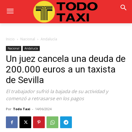
Inicio
Nacional
Andalucía
Nacional
Andalucía
Un juez cancela una deuda de
200.000 euros a un taxista
de Sevilla
El trabajador sufrió la bajada de su actividad y
comenzó a retrasarse en los pagos
Por
Todo Taxi
-
14/06/2024