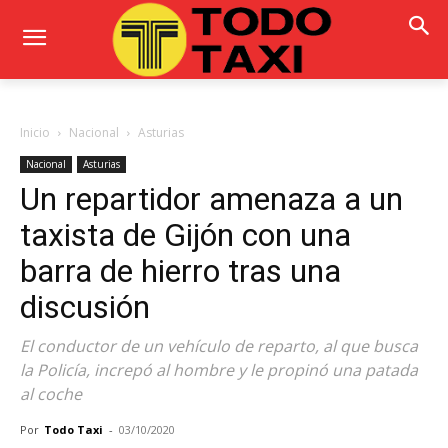
Inicio
Nacional
Asturias
Nacional
Asturias
Un repartidor amenaza a un
taxista de Gijón con una
barra de hierro tras una
discusión
El conductor de un vehículo de reparto, al que busca
la Policía, increpó al hombre y le propinó una patada
al coche
Por
Todo Taxi
-
03/10/2020