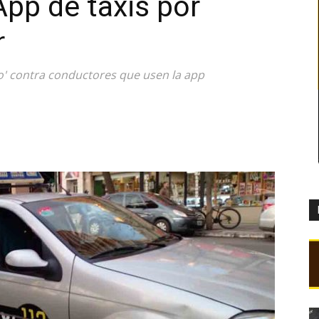
App de taxis por
r
ro' contra conductores que usen la app