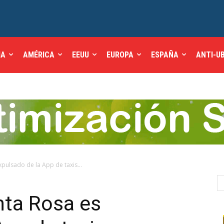
IA
AMÉRICA
EEUU
EUROPA
ESPAÑA
ANTI-U
xpulsado de la App de taxis...
nta Rosa es