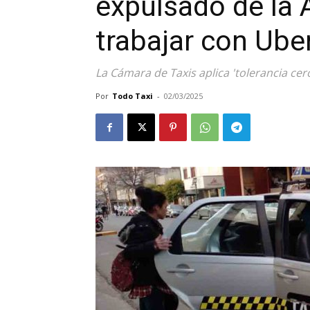
expulsado de la 
trabajar con Ube
La Cámara de Taxis aplica 'tolerancia ce
Por
Todo Taxi
-
02/03/2025