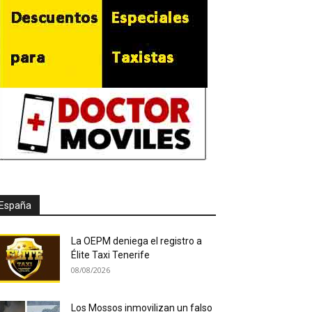
España
La OEPM deniega el registro a
Élite Taxi Tenerife
08/08/2026
Los Mossos inmovilizan un falso