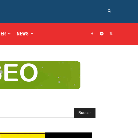
BER
NEWS