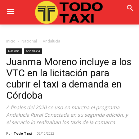
Inicio
Nacional
Andalucía
Nacional
Andalucía
Juanma Moreno incluye a los
VTC en la licitación para
cubrir el taxi a demanda en
Córdoba
A finales del 2020 se uso en marcha el programa
Andalucía Rural Conectada en su segunda edición, y
el servicio lo realizaban los taxis de la comarca
Por
Todo Taxi
-
02/10/2023