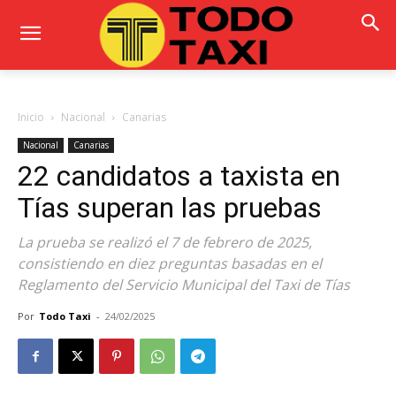
Inicio
Nacional
Canarias
Nacional
Canarias
22 candidatos a taxista en
Tías superan las pruebas
La prueba se realizó el 7 de febrero de 2025,
consistiendo en diez preguntas basadas en el
Reglamento del Servicio Municipal del Taxi de Tías
Por
Todo Taxi
-
24/02/2025