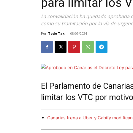
para limitar los 
La convalidación ha quedado aprobada co
como su tramitación por la vía de urgenc
Por
Todo Taxi
-
08/09/2024
El Parlamento de Canarias
limitar los VTC por motiv
Canarias frena a Uber y Cabify modifica