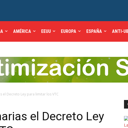
IA
AMÉRICA
EEUU
EUROPA
ESPAÑA
ANTI-U
el Decreto Ley para limitar los VTC
rias el Decreto Ley