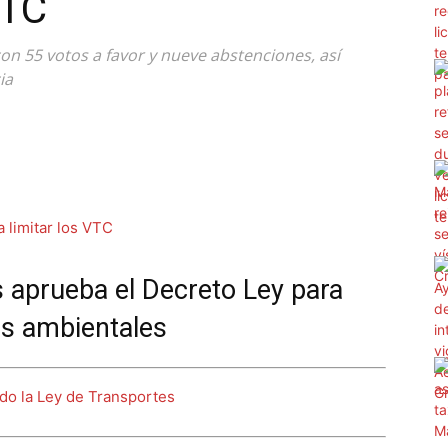
VTC
n 55 votos a favor y nueve abstenciones, así
ia
 aprueba el Decreto Ley para
os ambientales
ndo la Ley de Transportes