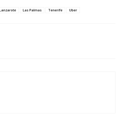
Lanzarote
Las Palmas
Tenerife
Uber