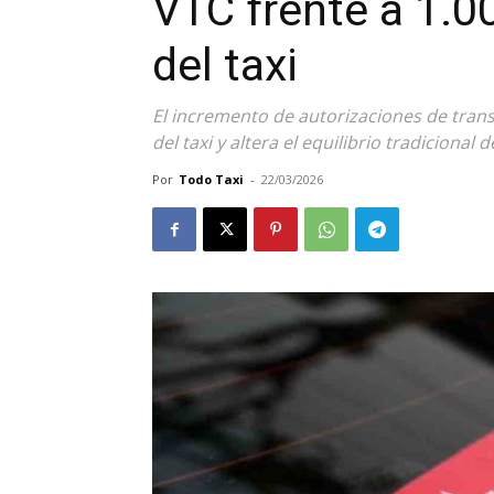
VTC frente a 1.0
del taxi
El incremento de autorizaciones de tran
del taxi y altera el equilibrio tradicional d
Por
Todo Taxi
-
22/03/2026