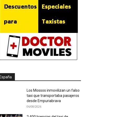
España
Los Mossos inmovilizan un falso
taxi que transportaba pasajeros
desde Empuriabrava
06/08/2026
2.400 licencias del taxi de