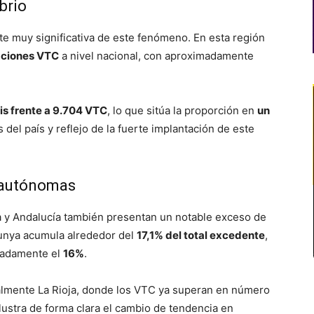
brio
e muy significativa de este fenómeno. En esta región
aciones VTC
a nivel nacional, con aproximadamente
is frente a 9.704 VTC
, lo que sitúa la proporción en
un
s del país y reflejo de la fuerte implantación de este
 autónomas
a y Andalucía también presentan un notable exceso de
alunya acumula alrededor del
17,1% del total excedente
,
madamente el
16%
.
almente La Rioja, donde los VTC ya superan en número
ilustra de forma clara el cambio de tendencia en