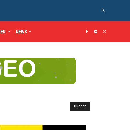
BER
NEWS