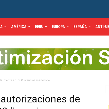
IA
AMÉRICA
EEUU
EUROPA
ESPAÑA
ANTI-U
 frente a 1.000 licencias menos del...
autorizaciones de