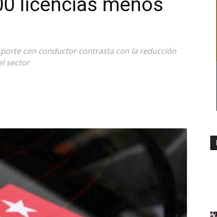
00 licencias menos
sporte con conductor contrasta con la reducción
el sector