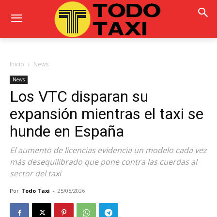
Inicio
News
News
Los VTC disparan su
expansión mientras el taxi se
hunde en España
El aumento de licencias evidencia un modelo cada vez
más desequilibrado que pone contra las cuerdas al
sector del taxi
Por
Todo Taxi
-
25/05/2026