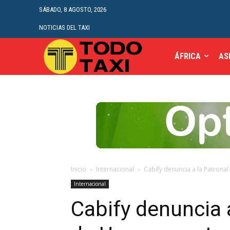
SÁBADO, 8 AGOSTO, 2026
NOTICIAS DEL TAXI
ÁFRICA
AS
Inicio
Internacional
Cabify denuncia a la Patrona
Internacional
Cabify denuncia a