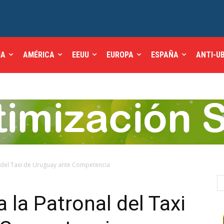
IA
AMÉRICA
EEUU
EUROPA
ESPAÑA
ANTI-U
l del Taxi de Uruguay ante Competencia
 la Patronal del Taxi