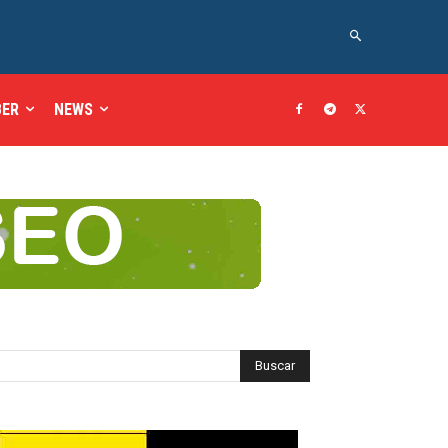
BER
NEWS