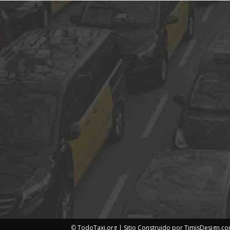
©
TodoTaxi.org | Sitio Construido por
TimisDesign.c