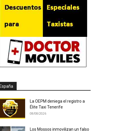
España
La OEPM deniega el registro a
Élite Taxi Tenerife
08/08/2026
Los Mossos inmovilizan un falso