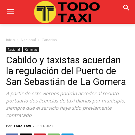
Inicio
Nacional
Canarias
Nacional
Canarias
Cabildo y taxistas acuerdan
la regulación del Puerto de
San Sebastián de La Gomera
A partir de este viernes podrán acceder al recinto
portuario dos licencias de taxi diarias por municipio,
siempre que el servicio haya sido previamente
contratado
Por
Todo Taxi
-
03/11/2023