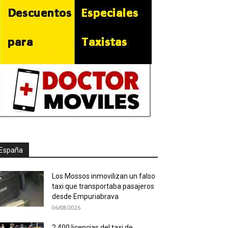
España
Los Mossos inmovilizan un falso
taxi que transportaba pasajeros
desde Empuriabrava
06/08/2026
2.400 licencias del taxi de