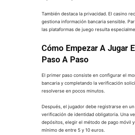
También destaca la privacidad. El casino re
gestiona información bancaria sensible. Pa
las plataformas de juego resulta especialme
Cómo Empezar A Jugar E
Paso A Paso
El primer paso consiste en configurar el mon
bancaria y completando la verificación solic
resolverse en pocos minutos.
Después, el jugador debe registrarse en un 
verificación de identidad obligatoria. Una v
depósitos, elegir el método de pago móvil y
mínimo de entre 5 y 10 euros.