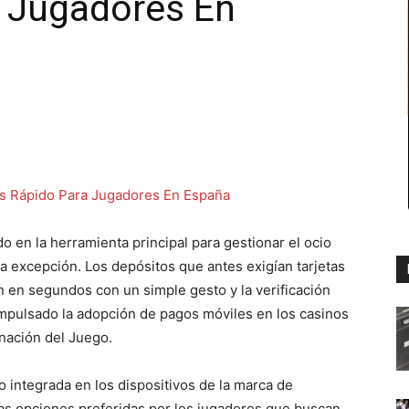
 Jugadores En
do en la herramienta principal para gestionar el ocio
na excepción. Los depósitos que antes exigían tarjetas
an en segundos con un simple gesto y la verificación
impulsado la adopción de pagos móviles en los casinos
nación del Juego.
o integrada en los dispositivos de la marca de
as opciones preferidas por los jugadores que buscan