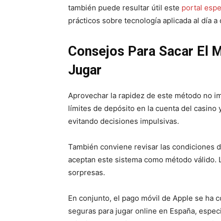
también puede resultar útil este
portal espe
prácticos sobre tecnología aplicada al día a 
Consejos Para Sacar El 
Jugar
Aprovechar la rapidez de este método no imp
límites de depósito en la cuenta del casino 
evitando decisiones impulsivas.
También conviene revisar las condiciones d
aceptan este sistema como método válido. L
sorpresas.
En conjunto, el pago móvil de Apple se ha 
seguras para jugar online en España, espec