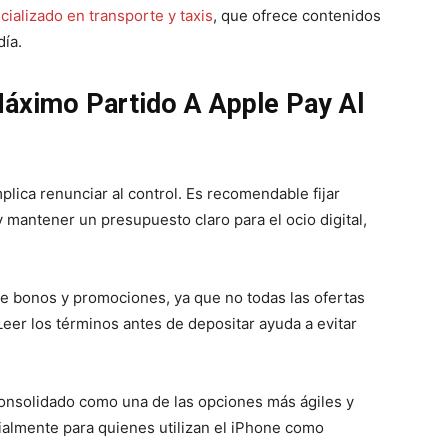
cializado en transporte y taxis
, que ofrece contenidos
día.
Máximo Partido A Apple Pay Al
lica renunciar al control. Es recomendable fijar
y mantener un presupuesto claro para el ocio digital,
e bonos y promociones, ya que no todas las ofertas
eer los términos antes de depositar ayuda a evitar
consolidado como una de las opciones más ágiles y
ialmente para quienes utilizan el iPhone como