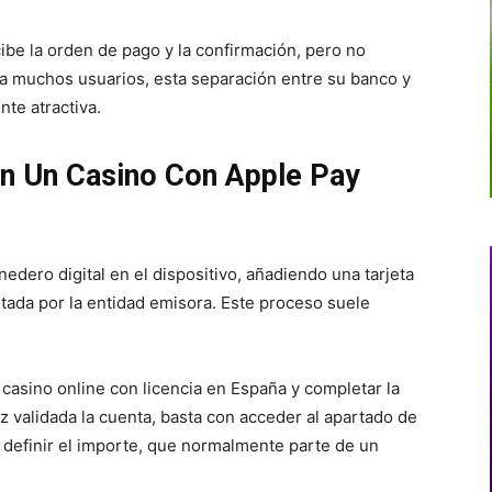
cibe la orden de pago y la confirmación, pero no
ra muchos usuarios, esta separación entre su banco y
nte atractiva.
n Un Casino Con Apple Pay
edero digital en el dispositivo, añadiendo una tarjeta
itada por la entidad emisora. Este proceso suele
casino online con licencia en España y completar la
ez validada la cuenta, basta con acceder al apartado de
 definir el importe, que normalmente parte de un