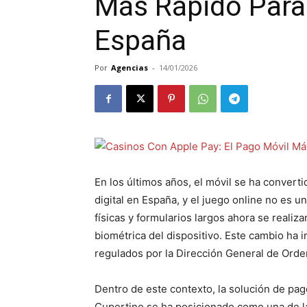
Más Rápido Para
España
Por
Agencias
-
14/01/2026
En los últimos años, el móvil se ha converti
digital en España, y el juego online no es u
físicas y formularios largos ahora se realiz
biométrica del dispositivo. Este cambio ha 
regulados por la Dirección General de Orde
Dentro de este contexto, la solución de pag
Cupertino se ha posicionado como una de l