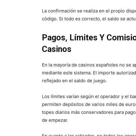
La confirmación se realiza en el propio disp
código. Si todo es correcto, el saldo se act
Pagos, Límites Y Comisio
Casinos
En la mayoría de casinos españoles no se a
mediante este sistema. El importe autoriza
reflejado en el saldo de juego.
Los límites varían según el operador y el b
permiten depósitos de varios miles de euro
topes diarios más conservadores para pago
de empezar.
En cuanto a las retiradas, no todos los ope