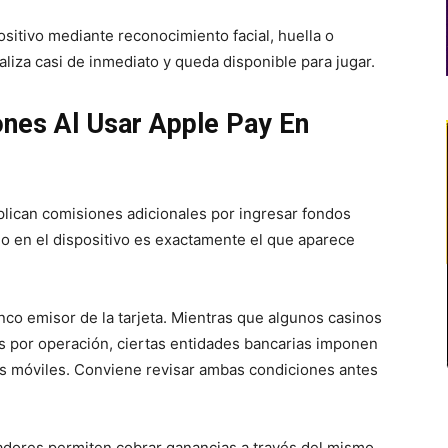
ositivo mediante reconocimiento facial, huella o
ualiza casi de inmediato y queda disponible para jugar.
nes Al Usar Apple Pay En
plican comisiones adicionales por ingresar fondos
do en el dispositivo es exactamente el que aparece
anco emisor de la tarjeta. Mientras que algunos casinos
s por operación, ciertas entidades bancarias imponen
s móviles. Conviene revisar ambas condiciones antes
radores permiten cobrar ganancias a través del mismo