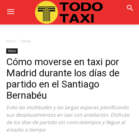
Inicio
News
News
Cómo moverse en taxi por
Madrid durante los días de
partido en el Santiago
Bernabéu
Evite las multitudes y las largas esperas planificando
sus desplazamientos en taxi con antelación. Disfrute
de los días de partido sin contratiempos y llegue al
estadio a tiempo