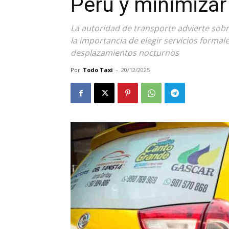
Perú y minimizar
La autoridad de transporte advierte sobr
la importancia de elegir servicios formal
desplazamientos nocturnos
Por
Todo Taxi
-
20/12/2025