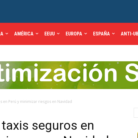
IA
AMÉRICA
EEUU
EUROPA
ESPAÑA
ANTI-U
 en Perú y minimizar riesgos en Navidad
taxis seguros en