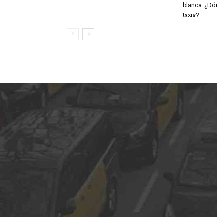
blanca: ¿Dó
taxis?