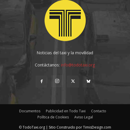
Noticias del taxi y la movilidad
Contáctanos:
info@todotaxi.org
Documentos
Publicidad en Todo Taxi
Contacto
Política de Cookies
Aviso Legal
©
TodoTaxi.org | Sitio Construido por
TimisDesign.com