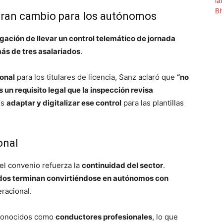
l gran cambio para los autónomos
igación de llevar un control telemático de jornada
ás de tres asalariados
.
ional
para los titulares de licencia, Sanz aclaró que
“no
 un requisito legal que la inspección revisa
es
adaptar y digitalizar ese control
para las plantillas
onal
 el convenio refuerza la
continuidad del sector
.
ados terminan convirtiéndose en autónomos con
eracional.
econocidos como
conductores profesionales
, lo que