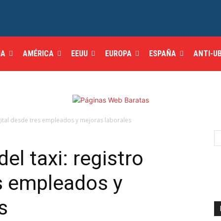
IA
AMÉRICA
EEUU
EUROPA
ESPAÑA
ANTI-U
igital desde tres empleados y mejoras laborales
l taxi: registro
es empleados y
s