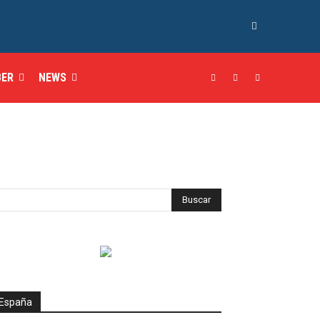
BER
NEWS
España