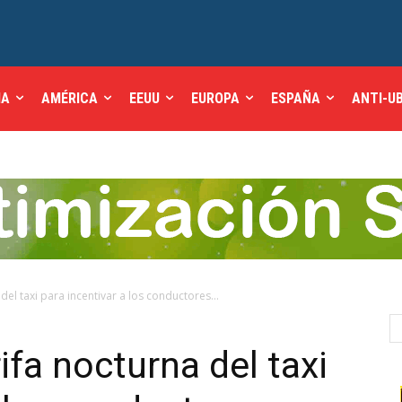
IA
AMÉRICA
EEUU
EUROPA
ESPAÑA
ANTI-U
del taxi para incentivar a los conductores...
ifa nocturna del taxi