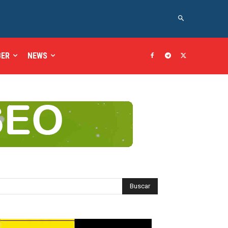
BER
NEWS