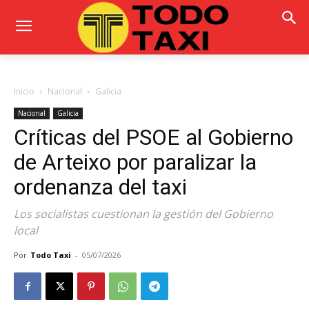
Inicio
Nacional
Galicia
Nacional
Galicia
Críticas del PSOE al Gobierno
de Arteixo por paralizar la
ordenanza del taxi
Los socialistas cuestionan la gestión del Gobierno
local
Por
Todo Taxi
-
05/07/2026