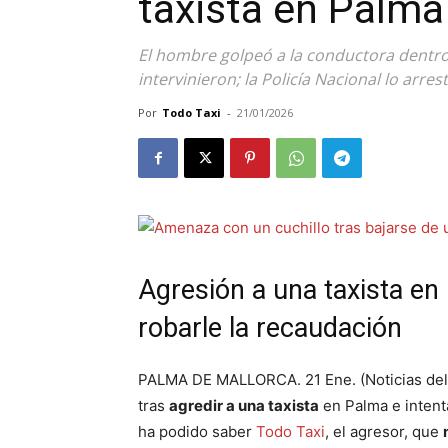
taxista en Palma 
El hombre golpeó a la conductora dentro
intervinieron; la Policía Nacional lo arre
Por
Todo Taxi
-
21/01/2026
Agresión a una taxista en 
robarle la recaudación
PALMA DE MALLORCA. 21 Ene. (Noticias del 
tras
agredir a una taxista
en Palma e intent
ha podido saber
Todo Taxi
, el agresor, que