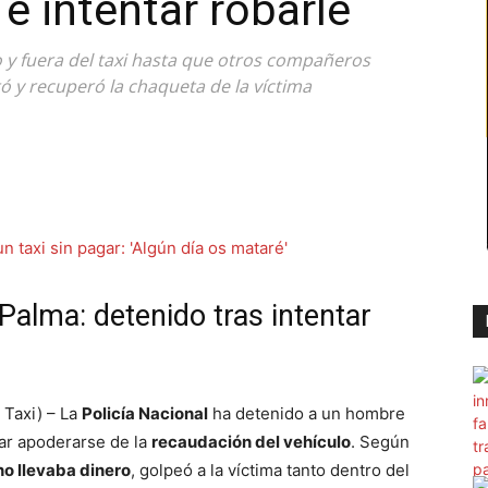
e intentar robarle
 y fuera del taxi hasta que otros compañeros
stó y recuperó la chaqueta de la víctima
Palma: detenido tras intentar
Taxi) – La
Policía Nacional
ha detenido a un hombre
ar apoderarse de la
recaudación del vehículo
. Según
no llevaba dinero
, golpeó a la víctima tanto dentro del