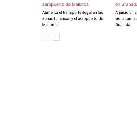
Aumenta el transporte ilegal en las
A juicio un 
zonas turísticas y el aeropuerto de
violentament
Mallorca
Granada