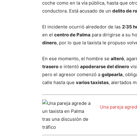
coche como en la vía pública, hasta que otro
conductora. Está acusado de un
delito de r
El incidente ocurrió alrededor de las
2:35 h
en el
centro de Palma
para dirigirse a su h
dinero
, por lo que la taxista le propuso volv
En ese momento, el hombre se
alteró
, agar
trasero
e intentó
apoderarse del dinero
vis
pero el agresor comenzó a
golpearla
, obli
calle hasta que
varios taxistas
, alertados 
Una pareja agrede