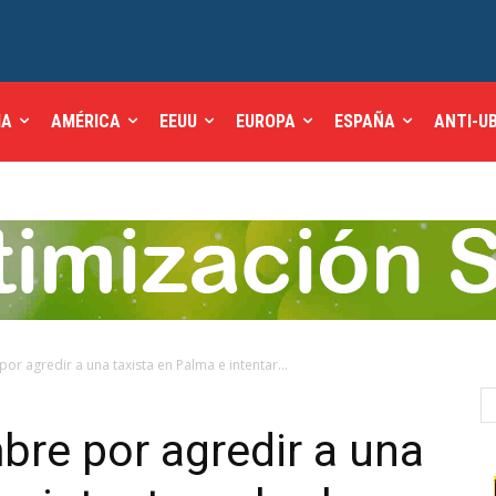
IA
AMÉRICA
EEUU
EUROPA
ESPAÑA
ANTI-U
r agredir a una taxista en Palma e intentar...
re por agredir a una