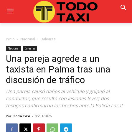
Inicio
Nacional
Baleares
Nacional
Baleares
Una pareja agrede a un
taxista en Palma tras una
discusión de tráfico
Una pareja causó daños al vehículo y golpeó al
conductor, que resultó con lesiones leves; dos
testigos confirmaron los hechos ante la Policía Local
Por
Todo Taxi
-
05/01/2026