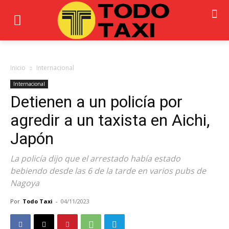
Inicio
Internacional
Internacional
Detienen a un policía por
agredir a un taxista en Aichi,
Japón
La policía dijo que el arrestado había estado
bebiendo desde las 6 de la tarde en varios pubs de
Nagoya
Por
Todo Taxi
-
04/11/2023