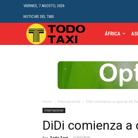
VIERNES, 7 AGOSTO, 2026
NOTICIAS DEL TAXI
ÁFRICA
AS
Inicio
Internacional
DiDi comienza a operar en 
Internacional
DiDi comienza a
Por
Todo Taxi
-
11/03/2020