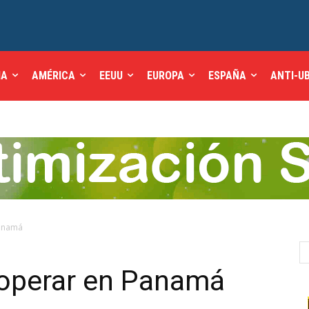
IA
AMÉRICA
EEUU
EUROPA
ESPAÑA
ANTI-U
Panamá
 operar en Panamá