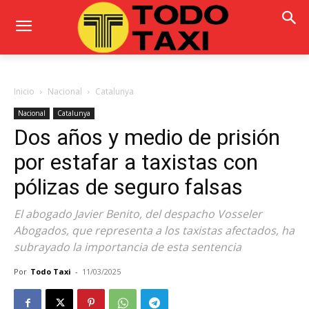
Inicio
Nacional
Catalunya
Nacional
Catalunya
Dos años y medio de prisión
por estafar a taxistas con
pólizas de seguro falsas
El abogado Javier Benito, del despacho Vosseler
Abogados, que representa a los taxistas afectados, ha
subrayado la importancia de esta sentencia
Por
Todo Taxi
-
11/03/2025