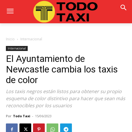
Inicio
Internacional
Internacional
El Ayuntamiento de
Newcastle cambia los taxis
de color
Los taxis negros están listos para obtener su propio
esquema de color distintivo para hacer que sean más
reconocibles por los usuarios
Por
Todo Taxi
-
15/06/2023