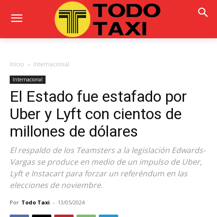
Inicio
Internacional
Internacional
El Estado fue estafado por
Uber y Lyft con cientos de
millones de dólares
El respaldo de los Teamsters a la legislación Edwards-
Vargas se produce en medio de un impulso de Uber,
Lyft e Instacart para forzar un referéndum en las
elecciones de noviembre.
Por
Todo Taxi
-
13/05/2024