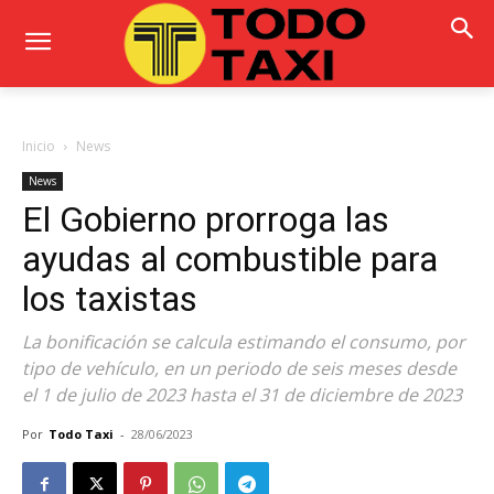
Inicio
News
News
El Gobierno prorroga las
ayudas al combustible para
los taxistas
La bonificación se calcula estimando el consumo, por
tipo de vehículo, en un periodo de seis meses desde
el 1 de julio de 2023 hasta el 31 de diciembre de 2023
Por
Todo Taxi
-
28/06/2023