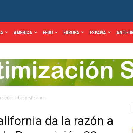
IA
AMÉRICA
EEUU
EUROPA
ESPAÑA
ANTI-U
 razón a Uber y Lyft sobre...
ifornia da la razón a