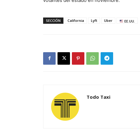
votantes del estado en noviembre.
SECCIÓN
California
Lyft
Uber
EE.UU.
Todo Taxi