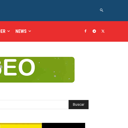
BER
NEWS