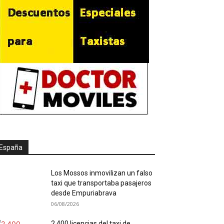
España
Los Mossos inmovilizan un falso
taxi que transportaba pasajeros
desde Empuriabrava
06/08/2026
2.400 licencias del taxi de