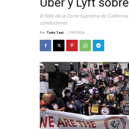
Uber y Lyft sobre
El fallo de la Corte Suprema de California
conductores
Por
Todo Taxi
-
27/07/2024