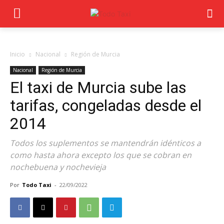
Inicio
Nacional
Región de Murcia
Nacional
Región de Murcia
El taxi de Murcia sube las
tarifas, congeladas desde el
2014
Todos los suplementos se mantendrán idénticos a
como hasta ahora excepto los que se cobran en
nochebuena y nochevieja
Por
Todo Taxi
-
22/09/2022