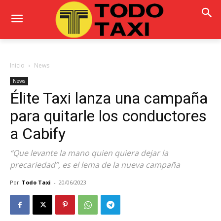
Inicio
News
News
Élite Taxi lanza una campaña
para quitarle los conductores
a Cabify
“Que levante la mano quien quiera dejar la
precariedad”, es el lema de la nueva campaña
Por
Todo Taxi
-
20/06/2023