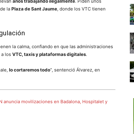
llevan
años trabajando ilegalmente
. Piden unos
sde la
Plaza de Sant Jaume
, donde los VTC tienen
egulación
ienen la calma, confiando en que las administraciones
 a los
VTC, taxis y plataformas digitales
.
sale,
lo cortaremos todo
”, sentenció Álvarez, en
CN anuncia movilizaciones en Badalona, Hospitalet y