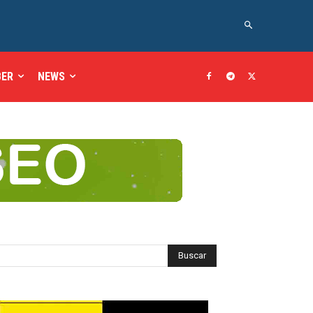
BER
NEWS