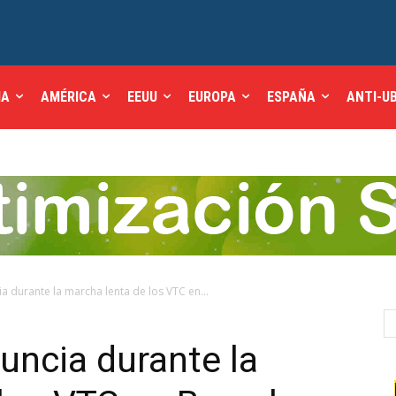
IA
AMÉRICA
EEUU
EUROPA
ESPAÑA
ANTI-U
ia durante la marcha lenta de los VTC en...
nuncia durante la