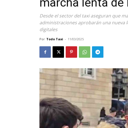
marcha lenta de 
Desde el sector del taxi aseguran que ma
administraciones aprobarán una nueva ley
digitales
Por
Todo Taxi
-
11/03/2025