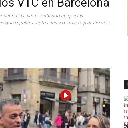
los VTC en Barcelona
ntienen la calma, confiando en que las
 que regulará tanto a los VTC, taxis y plataformas