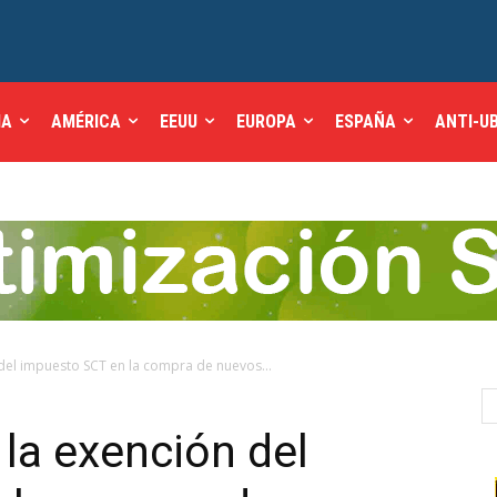
IA
AMÉRICA
EEUU
EUROPA
ESPAÑA
ANTI-U
del impuesto SCT en la compra de nuevos...
la exención del