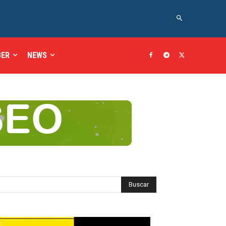
BER
NEWS