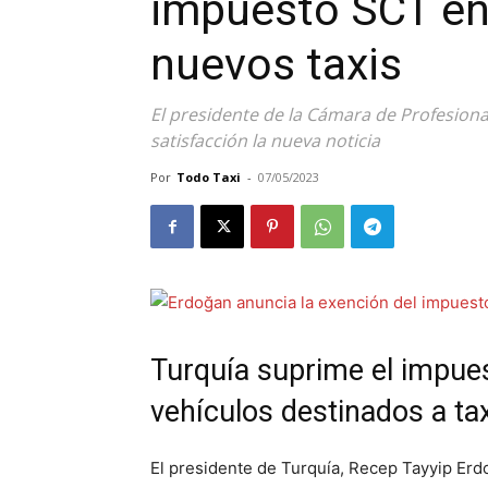
impuesto SCT en
nuevos taxis
El presidente de la Cámara de Profesiona
satisfacción la nueva noticia
Por
Todo Taxi
-
07/05/2023
Turquía suprime el impue
vehículos destinados a tax
El presidente de Turquía, Recep Tayyip Erdo