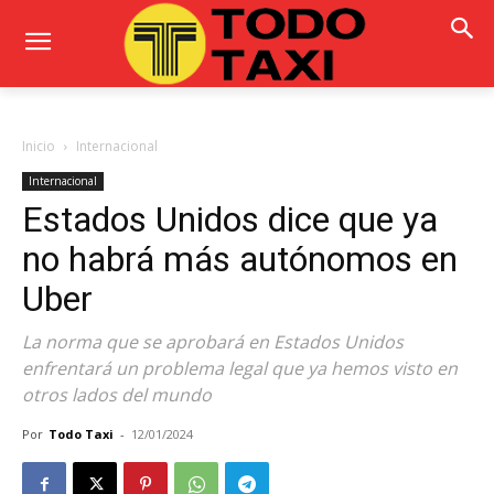
Inicio
Internacional
Internacional
Estados Unidos dice que ya
no habrá más autónomos en
Uber
La norma que se aprobará en Estados Unidos
enfrentará un problema legal que ya hemos visto en
otros lados del mundo
Por
Todo Taxi
-
12/01/2024