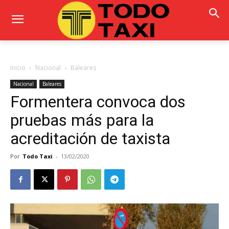
Inicio
Nacional
Baleares
Nacional
Baleares
Formentera convoca dos
pruebas más para la
acreditación de taxista
Por
Todo Taxi
-
13/02/2020