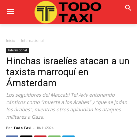
Inicio
Internacional
Internacional
Hinchas israelíes atacan a un
taxista marroquí en
Ámsterdam
Los seguidores del Maccabi Tel Aviv entonando
cánticos como “muerte a los árabes” y “que se jodan
los árabes”, mientras otros aplaudían los ataques
militares a Gaza.
Por
Todo Taxi
-
10/11/2024