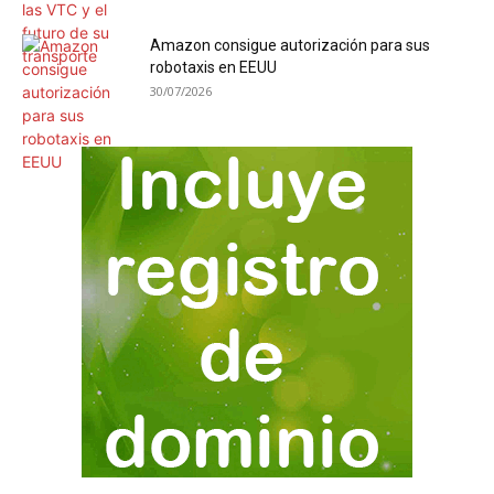
Amazon consigue autorización para sus
robotaxis en EEUU
30/07/2026