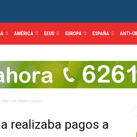
IA
AMÉRICA
EEUU
EUROPA
ESPAÑA
ANTI-U
 a Uber con dinero opaco
na realizaba pagos a