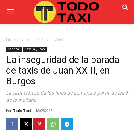
Inicio
Nacional
Castilla y León
Nacional
Castilla y León
La inseguridad de la parada
de taxis de Juan XXIII, en
Burgos
La situación se da los fines de semana a partir de las 6
de la mañana
Por
Todo Taxi
-
18/05/2025