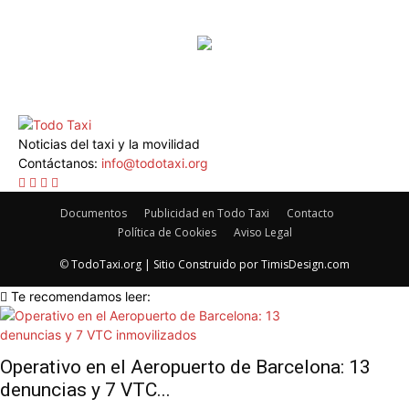
Noticias del taxi y la movilidad
Contáctanos:
info@todotaxi.org
Documentos
Publicidad en Todo Taxi
Contacto
Política de Cookies
Aviso Legal
©
TodoTaxi.org | Sitio Construido por
TimisDesign.com
Te recomendamos leer:
Operativo en el Aeropuerto de Barcelona: 13
denuncias y 7 VTC...