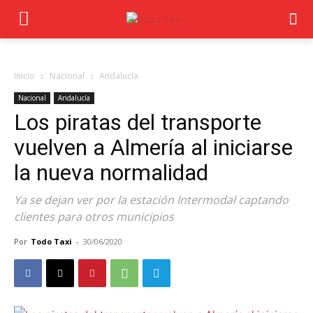
Inicio
Nacional
Andalucía
Nacional
Andalucía
Los piratas del transporte
vuelven a Almería al iniciarse
la nueva normalidad
Ya se dejan ver por la estación Intermodal captando
clientes para otros municipios
Por
Todo Taxi
-
30/06/2020